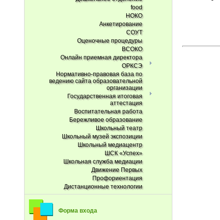
food
НОКО
Анкетирование
СОУТ
Оценочные процедуры
ВСОКО
Онлайн приемная директора
ОРКСЭ
Нормативно-правовая база по
ведению сайта образовательной
организации
Государственная итоговая
аттестация
Воспитательная работа
Бережливое образование
Школьный театр
Школьный музей экспозиции
Школьный медиацентр
ШСК «Успех»
Школьная служба медиации
Движение Первых
Профориентация
Дистанционные технологии
Форма входа