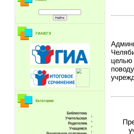
ГИА/ЕГЭ
Адми
Челяби
целью 
повод
учрежд
Категории
Библиотека
Учительская
Пре
Родителям
у
Учащимся
Дошкольное отделение